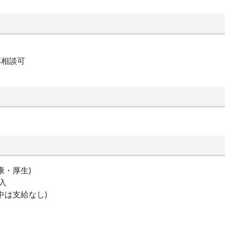
応相談可
康・厚生)
入
間中は支給なし)