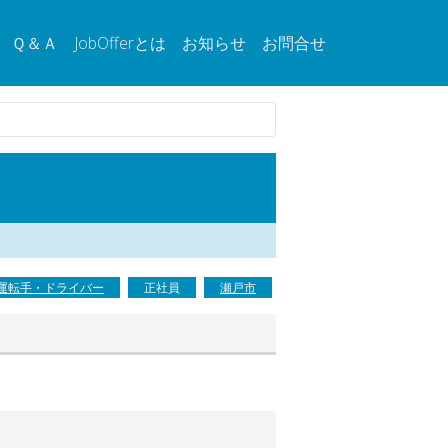
Ｑ＆Ａ
JobOfferとは
お知らせ
お問合せ
運転手・ドライバー
正社員
瀬戸市