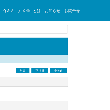
Ｑ＆Ａ
JobOfferとは
お知らせ
お問合せ
営業
正社員
小牧市