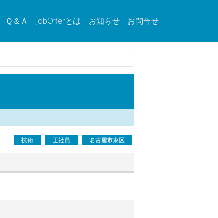
Ｑ＆Ａ
JobOfferとは
お知らせ
お問合せ
技術
正社員
名古屋市東区