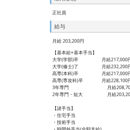
正社員
給与
月給 203,200円
【基本給+基本手当】
大学(学部)卒 月給217,000
大学(修士)了 月給232,200
高専(本科)卒 月給217,000
高専(専攻科)卒 月給228,100
3年専門 月給208,70
2年専門・短大 月給203,20
【諸手当】
・住宅手当
・技術手当
・時間外手当(全額支給)