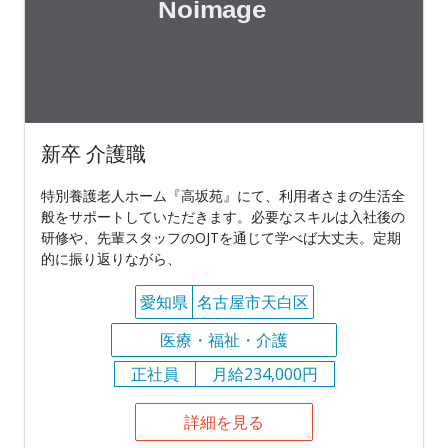
新卒 介護職
特別養護⽼⼈ホーム『⾼坂苑』にて、利⽤者さまの⽣活全
般をサポートしていただきます。必要なスキルは⼊社後の
研修や、先輩スタッフのOJTを通じて学べば⼤丈夫。定期
的に振り返りながら、
愛知県
名古屋市天白区
医療・福祉・介護
正社員
月給234,000円
詳細を見る