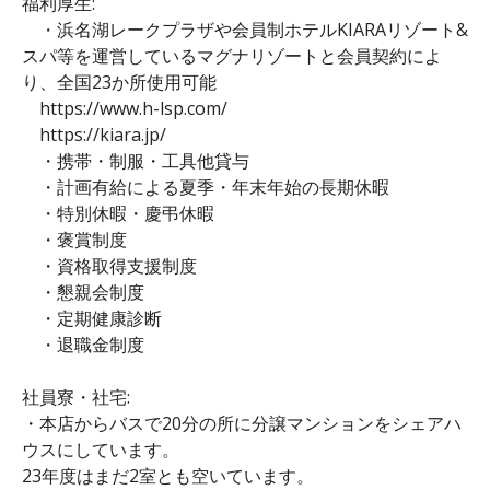
福利厚生:
・浜名湖レークプラザや会員制ホテルKIARAリゾート&
スパ等を運営しているマグナリゾートと会員契約によ
り、全国23か所使用可能
https://www.h-lsp.com/
https://kiara.jp/
・携帯・制服・工具他貸与
・計画有給による夏季・年末年始の長期休暇
・特別休暇・慶弔休暇
・褒賞制度
・資格取得支援制度
・懇親会制度
・定期健康診断
・退職金制度
社員寮・社宅:
・本店からバスで20分の所に分譲マンションをシェアハ
ウスにしています。
23年度はまだ2室とも空いています。