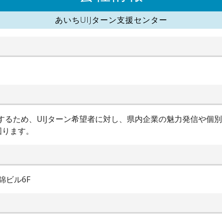
あいちUIJターン支援センター
進するため、UIJターン希望者に対し、県内企業の魅力発信や個
図ります。
錦ビル6F