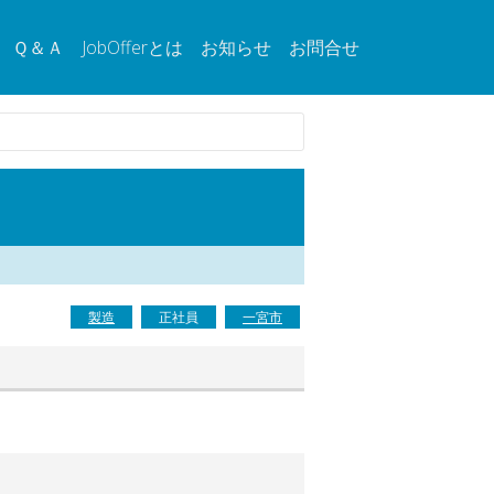
Ｑ＆Ａ
JobOfferとは
お知らせ
お問合せ
製造
正社員
一宮市