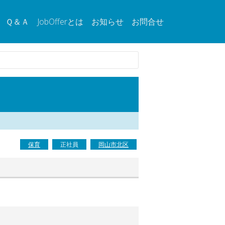
Ｑ＆Ａ
JobOfferとは
お知らせ
お問合せ
保育
正社員
岡山市北区