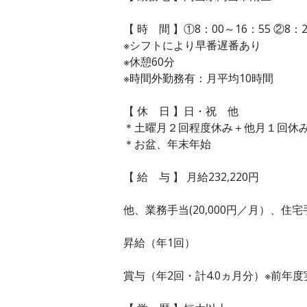
【 時 間 】①8：00～16：55 ②8：2
※シフトにより早番遅番あり
※休憩60分
※時間外勤務有：月平均10時間
【 休 日 】日・祝 他
＊土曜月２回程度休み＋他月１回
＊お盆、年末年始
【 給 与 】 月給232,220円
他、業務手当(20,000円／月）、住宅
昇給（年1回）
賞与（年2回・計4.0ヵ月分）※前年度