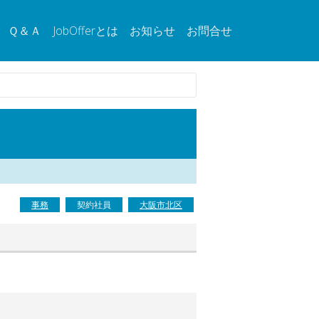
Ｑ＆Ａ
JobOfferとは
お知らせ
お問合せ
事務
契約社員
大阪市北区