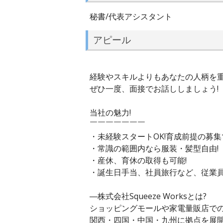
秘書/代表アシスタント
アピール
経験やスキルよりもあなたの人柄を
ぜひ一度、面接でお話ししましょう!
当社の魅力!
￣￣￣￣￣￣￣
・未経験スタートOK!育成前提の募集
・常識の範囲内なら服装・髪型自由!
・産休、育休の取得も可能!
・誕生日手当、社員旅行など、従業員
―株式会社Squeeze Worksとは?
ショッピングモールや家電量販店で
関西・四国・中国・九州に拠点を展