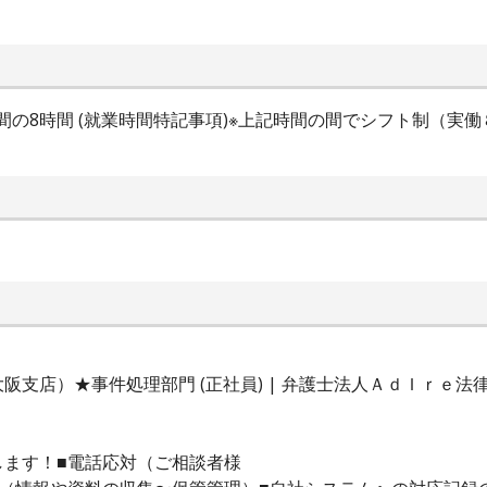
 の間の8時間 (就業時間特記事項)※上記時間の間でシフト制（実働
支店）★事件処理部門 (正社員) | 弁護士法人ＡｄＩｒｅ法
します！■電話応対（ご相談者様