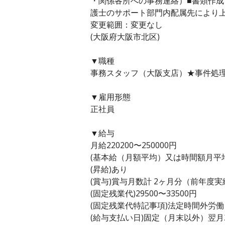
・関係各所への事務連絡）■書類作成
護士のサポート部門内配属先により
変更範囲：変更なし
(大阪府大阪市北区)
▼職種
事務スタッフ（大阪支店）★事件処理
▼雇用形態
正社員
▼給与
月給220200〜250000円
(基本給（月額平均）又は時間額月平均労働
(昇給)あり
(賞与)賞与月数計 2ヶ月分（前年度実
(固定残業代)29500〜33500円
(固定残業代特記事項)法定時間外労
(給与支払い日)固定（月末以外）翌月