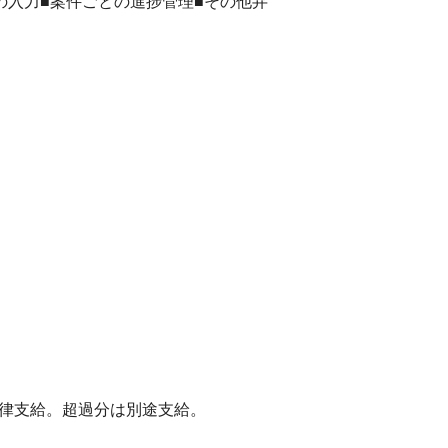
の入力■案件ごとの進捗管理■その他弁
一律支給。超過分は別途支給。