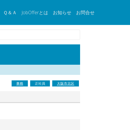
Ｑ＆Ａ
JobOfferとは
お知らせ
お問合せ
事務
正社員
大阪市北区