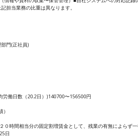
（情報や資料の収集〜保管管理）■自社システムへの対応記録
上記担当業務の比重は異なります。
部門(正社員)
日数（20.2日）)140700〜156500円
績）
働２０時間相当分の固定割増賃金として、残業の有無によらず
25日