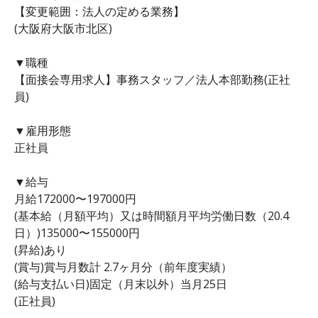
【変更範囲：法人の定める業務】
(大阪府大阪市北区)
▼職種
【面接会専用求人】事務スタッフ／法人本部勤務(正社
員)
▼雇用形態
正社員
▼給与
月給172000〜197000円
(基本給（月額平均）又は時間額月平均労働日数（20.4
日）)135000〜155000円
(昇給)あり
(賞与)賞与月数計 2.7ヶ月分（前年度実績）
(給与支払い日)固定（月末以外）当月25日
(正社員)