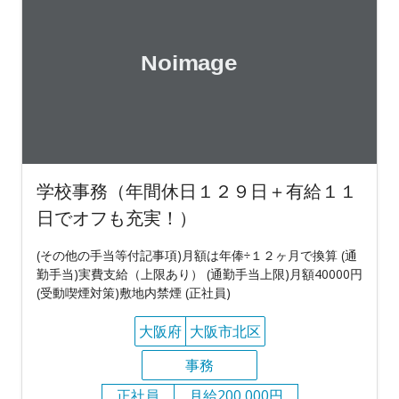
学校事務（年間休日１２９日＋有給１１
日でオフも充実！）
(その他の手当等付記事項)月額は年俸÷１２ヶ月で換算 (通
勤手当)実費支給（上限あり） (通勤手当上限)月額40000円
(受動喫煙対策)敷地内禁煙 (正社員)
大阪府
大阪市北区
事務
正社員
月給200,000円