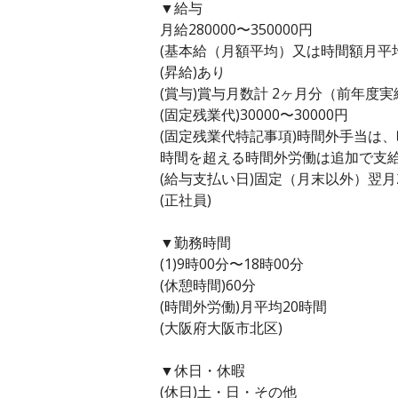
▼給与
月給280000〜350000円
(基本給（月額平均）又は時間額月平均労働
(昇給)あり
(賞与)賞与月数計 2ヶ月分（前年度実
(固定残業代)30000〜30000円
(固定残業代特記事項)時間外手当は
時間を超える時間外労働は追加で支
(給与支払い日)固定（月末以外）翌月
(正社員)
▼勤務時間
(1)9時00分〜18時00分
(休憩時間)60分
(時間外労働)月平均20時間
(大阪府大阪市北区)
▼休日・休暇
(休日)土・日・その他