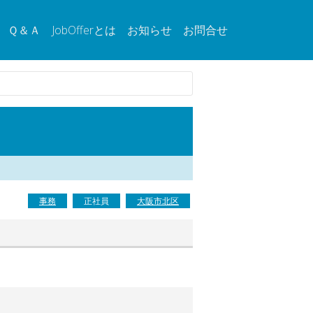
Ｑ＆Ａ
JobOfferとは
お知らせ
お問合せ
事務
正社員
大阪市北区