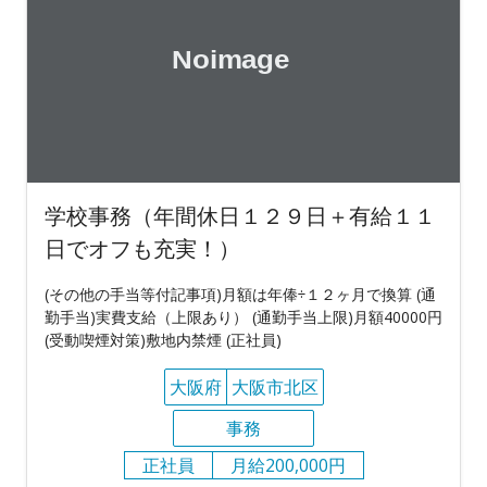
学校事務（年間休日１２９日＋有給１１
日でオフも充実！）
(その他の手当等付記事項)月額は年俸÷１２ヶ月で換算 (通
勤手当)実費支給（上限あり） (通勤手当上限)月額40000円
(受動喫煙対策)敷地内禁煙 (正社員)
大阪府
大阪市北区
事務
正社員
月給200,000円