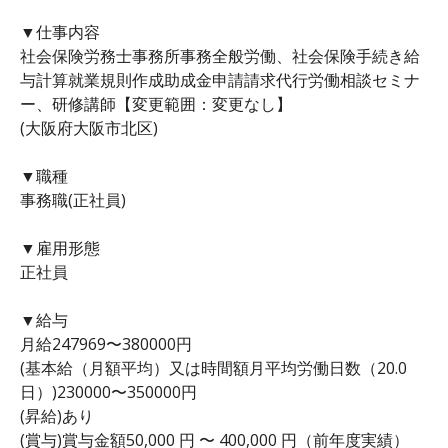
▼仕事内容
社会保険労務士事務所事務全般労働、社会保険手続き給
与計算就業規則作成助成金申請請求代行労働相談セミナ
ー、研修講師【変更範囲：変更なし】
(大阪府大阪市北区)
▼職種
事務職(正社員)
▼雇用形態
正社員
▼給与
月給247969〜380000円
(基本給（月額平均）又は時間額月平均労働日数（20.0
日）)230000〜350000円
(昇給)あり
(賞与)賞与金額50,000 円 〜 400,000 円（前年度実績）