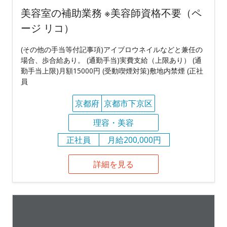
美容室の補助業務 ※美容師資格不要（ペ
ージ リコ）
(その他の手当等付記事項)アイブロウネイルなどと兼任の
場合、歩合給あり。 (通勤手当)実費支給（上限あり） (通
勤手当上限)月額15000円 (受動喫煙対策)敷地内禁煙 (正社
員
京都府
京都市下京区
理容・美容
正社員
月給200,000円
詳細を見る