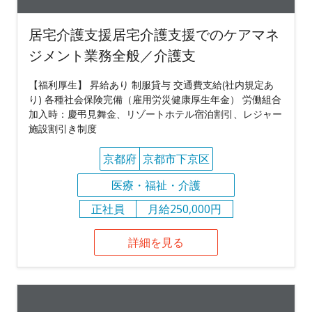
居宅介護支援居宅介護支援でのケアマネ
ジメント業務全般／介護支
【福利厚生】 昇給あり 制服貸与 交通費支給(社内規定あ
り) 各種社会保険完備（雇用労災健康厚生年金） 労働組合
加入時：慶弔見舞金、リゾートホテル宿泊割引、レジャー
施設割引き制度
京都府
京都市下京区
医療・福祉・介護
正社員
月給250,000円
詳細を見る