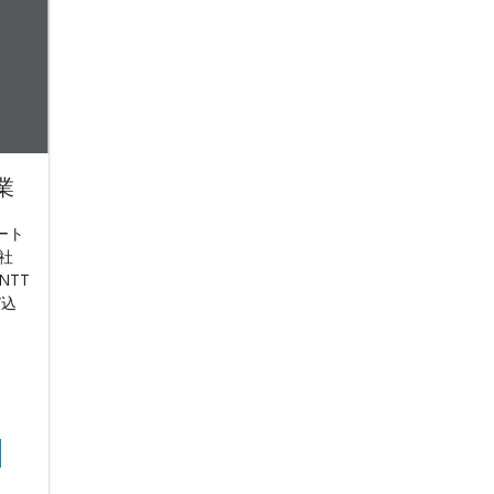
業
ート
社
NTT
び込