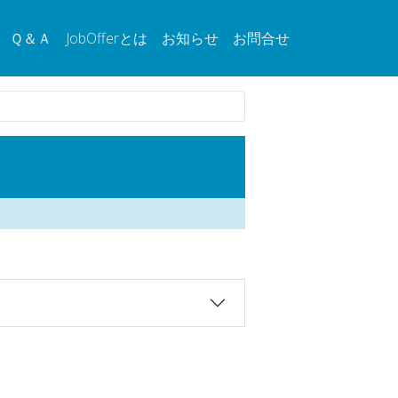
Ｑ＆Ａ
JobOfferとは
お知らせ
お問合せ