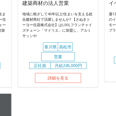
建築商材の法人営業
イ
住ま
地域に根ざして40年以上!住まいを支える総
週1
ー住
合建材商社で活躍しませんか? 【さぬきト
のイ
ェー
ーヨー住器株式会社】はLIXILフランチャイ
モー
建築
ズチェーン「マドリエ」に加盟し、アルミ
プラ
サッシや
香川県
高松市
営業
正社員
月給245,000円
詳細を見る