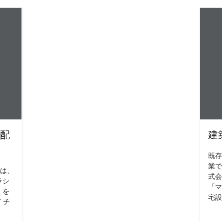
シ配
建
既存
業で
では、
式会
ラシ
「マ
」を
宅設
 チ