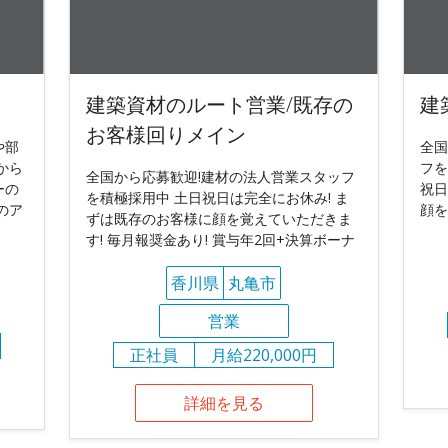
建築資材のルート営業/既存の
建
お客様回りメイン
や部
全国
から
フを
全国から応募歓迎!建材の法人営業スタッフ
ーの
祝日
を積極採用中 土日祝日は完全にお休み! ま
のア
顔を
ずは既存のお客様に顔を覚えていただきま
す! 毎月報奨金あり! 賞与年2回+決算ボーナ
香川県
丸亀市
営業
正社員
月給220,000円
詳細を見る