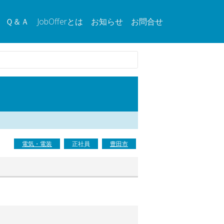
Ｑ＆Ａ
JobOfferとは
お知らせ
お問合せ
電気・電装
正社員
豊田市