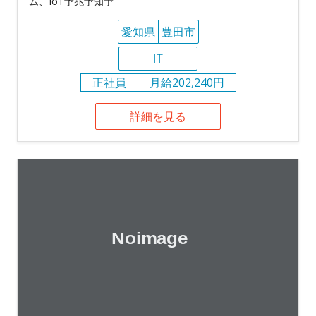
ム、IoT予兆予知予
愛知県
豊田市
IT
正社員
月給202,240円
詳細を見る