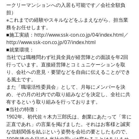
ークリーマンションへの入居も可能です／会社全額負
担）
※これまでの経験やスキルなどをふまえながら、担当業
務をお任せします。
■施工実績：http://www.ssk-con.co.jp/04/index.html／
http://www.ssk-con.co.jp/07/index.html
■就業環境：
当社では職種問わず社員全員が経営陣との面談を年2回
行っています。直接経営陣とコミュニケーションを取
り、会社への意見・要望などを自由に伝えることができ
る風土です。
また「職場活性委員会」として、月毎にメンバーを決
め、その月の社内での取り組みなどを決定し、全社に共
有するという取り組みを行っております。
■当社の特徴：
1902年、初代佐々木力三郎氏は、創業にあたって「常に
正直であれ」の言葉を掲げました。それはお客様と誠実
な信頼関係を結ぶという姿勢を会社の要としたもので、
100年後の今日でも当社の思いは変わることはありませ