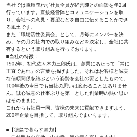
当社では職種問わず社員全員が経営陣との面談を年2回
行っています。直接経営陣とコミュニケーションを取
り、会社への意見・要望などを自由に伝えることができ
る風土です。
また「職場活性委員会」として、月毎にメンバーを決
め、その月の社内での取り組みなどを決定し、全社に共
有するという取り組みを行っております。
■当社の特徴：
1902年、初代佐々木力三郎氏は、創業にあたって「常に
正直であれ」の言葉を掲げました。それはお客様と誠実
な信頼関係を結ぶという姿勢を会社の要としたもので、
100年後の今日でも当社の思いは変わることはありませ
ん。誠心誠意の仕事ぶりを第一とした創業時の熱い思い
はそのままに、
これからも社員一同、皆様の未来に貢献できますよう、
200年企業を目指して、取り組んでまいります。
■【徳島で暮らす魅力!】
・自然豊かな立地。山の幸、海の幸を楽しめます!