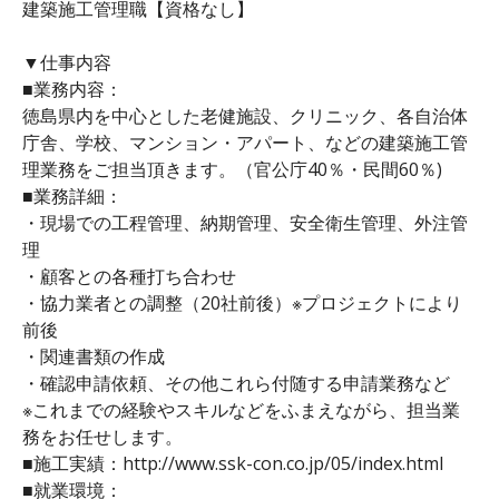
建築施工管理職【資格なし】
▼仕事内容
■業務内容：
徳島県内を中心とした老健施設、クリニック、各自治体
庁舎、学校、マンション・アパート、などの建築施工管
理業務をご担当頂きます。（官公庁40％・民間60％)
■業務詳細：
・現場での工程管理、納期管理、安全衛生管理、外注管
理
・顧客との各種打ち合わせ
・協力業者との調整（20社前後）※プロジェクトにより
前後
・関連書類の作成
・確認申請依頼、その他これら付随する申請業務など
※これまでの経験やスキルなどをふまえながら、担当業
務をお任せします。
■施工実績：http://www.ssk-con.co.jp/05/index.html
■就業環境：