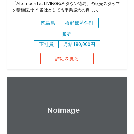
「AfternoonTeaLIVINGゆめタウン徳島」の販売スタッフ
を積極採用中! 当社としても事業拡大の真っ只
徳島県
板野郡藍住町
販売
正社員
月給180,000円
詳細を見る