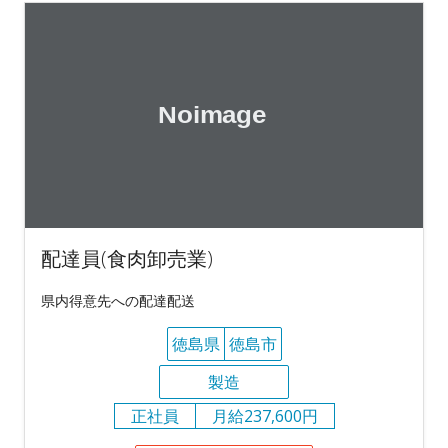
配達員(食肉卸売業)
県内得意先への配達配送
徳島県
徳島市
製造
正社員
月給237,600円