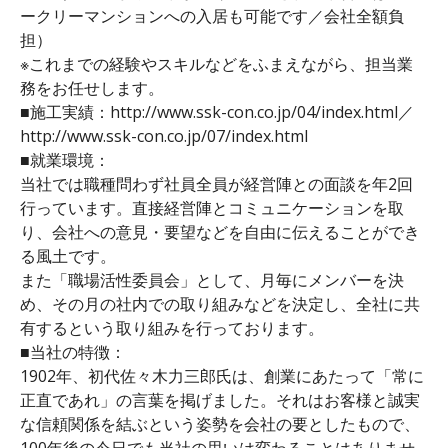
ークリーマンションへの入居も可能です／会社全額負
担）
※これまでの経験やスキルなどをふまえながら、担当業
務をお任せします。
■施工実績：http://www.ssk-con.co.jp/04/index.html／
http://www.ssk-con.co.jp/07/index.html
■就業環境：
当社では職種問わず社員全員が経営陣との面談を年2回
行っています。直接経営陣とコミュニケーションを取
り、会社への意見・要望などを自由に伝えることができ
る風土です。
また「職場活性委員会」として、月毎にメンバーを決
め、その月の社内での取り組みなどを決定し、全社に共
有するという取り組みを行っております。
■当社の特徴：
1902年、初代佐々木力三郎氏は、創業にあたって「常に
正直であれ」の言葉を掲げました。それはお客様と誠実
な信頼関係を結ぶという姿勢を会社の要としたもので、
100年後の今日でも当社の思いは変わることはありませ