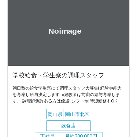
学校給食・学生寮の調理スタッフ
朝日塾の給食学生寮にて調理スタッフ大募集! 経験や能力
を考慮し給与決定します! ※経験者は前職の給与考慮しま
す。 調理師免許ある方は優遇! シフト制!時短勤務もOK
岡山県
岡山市北区
飲食店
正社員
月給200,000円