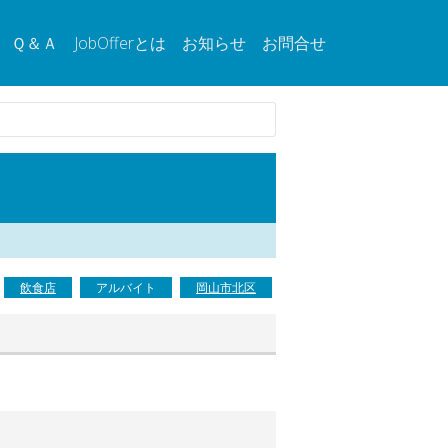
Ｑ＆Ａ
JobOfferとは
お知らせ
お問合せ
飲食店
アルバイト
岡山市北区