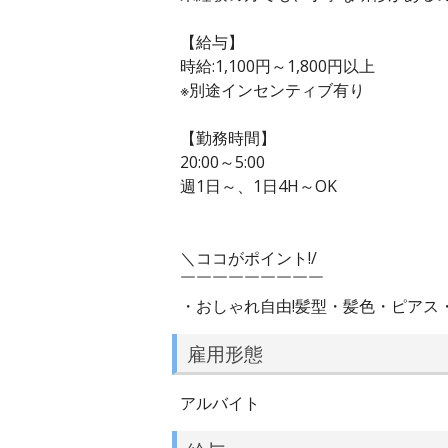
【給与】
時給:1,100円～1,800円以上
※別途インセンティブ有り
【勤務時間】
20:00～5:00
週1日～、1日4H～OK
＼ココがポイント!/
￣￣￣￣￣￣￣￣￣
・おしゃれ自由!髪型・髪色・ピアス
雇用形態
アルバイト