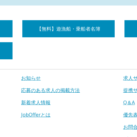
【無料】遊漁船・乗船者名簿
お知らせ
求人
応募のある求人の掲載方法
提携
新着求人情報
Q＆A
JobOfferとは
優先
お問