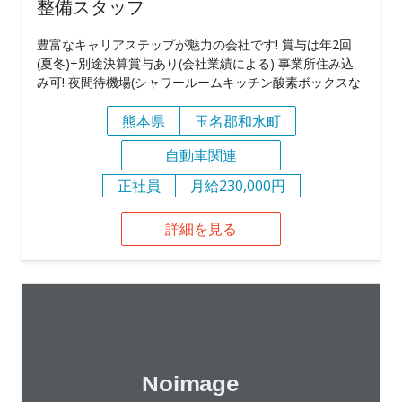
整備スタッフ
豊富なキャリアステップが魅力の会社です! 賞与は年2回
(夏冬)+別途決算賞与あり(会社業績による) 事業所住み込
み可! 夜間待機場(シャワールームキッチン酸素ボックスな
熊本県
玉名郡和水町
自動車関連
正社員
月給230,000円
詳細を見る