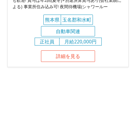
も歓迎! 賞与は年2回(夏冬)+別途決算賞与あり(会社業績に
よる) 事業所住み込み可! 夜間待機場(シャワールー
熊本県
玉名郡和水町
自動車関連
正社員
月給220,000円
詳細を見る