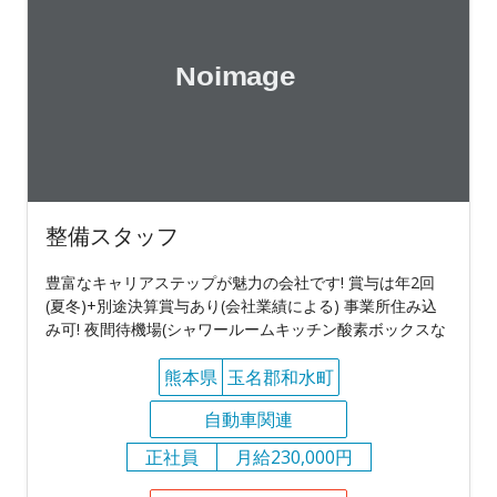
整備スタッフ
豊富なキャリアステップが魅力の会社です! 賞与は年2回
(夏冬)+別途決算賞与あり(会社業績による) 事業所住み込
み可! 夜間待機場(シャワールームキッチン酸素ボックスな
熊本県
玉名郡和水町
自動車関連
正社員
月給230,000円