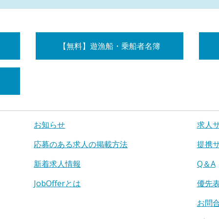
【無料】遊漁船・乗船者名簿
お知らせ
求人
応募のある求人の掲載方法
提携
新着求人情報
Q＆A
JobOfferとは
優先
お問