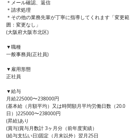
＊メール確認、返信
＊請求処理
＊その他の業務先輩が丁寧に指導してくれます「変更範
囲：変更なし」
(大阪府大阪市北区)
▼職種
一般事務員(正社員)
▼雇用形態
正社員
▼給与
月給225000〜238000円
(基本給（月額平均）又は時間額月平均労働日数（20.0
日）)225000〜238000円
(昇給)あり
(賞与)賞与月数計 3ヶ月分（前年度実績）
(給与支払い日)固定（月末以外）翌月25日