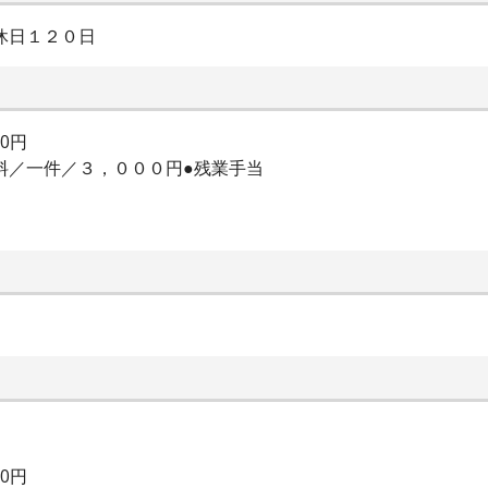
休日１２０日
00円
査料／一件／３，０００円●残業手当
00円