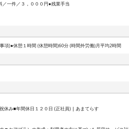
査料／一件／３，０００円●残業手当
特記事項)●休憩１時間 (休憩時間)60分 (時間外労働)月平均2時間
休み■年間休日１２０日 (正社員) | あまてらす