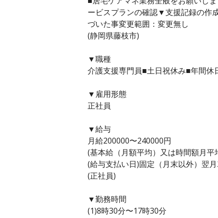
■居宅ケアマネ業務全般をお願いし
ービスプランの確認▼支援記録の作
づいた事変更範囲：変更無し
(静岡県藤枝市)
▼職種
介護支援専門員■土日祝休み■年間休日
▼雇用形態
正社員
▼給与
月給200000〜240000円
(基本給（月額平均）又は時間額月平均労働
(給与支払い日)固定（月末以外）翌月
(正社員)
▼勤務時間
(1)8時30分〜17時30分