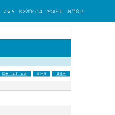
Ｑ＆Ａ
JobOfferとは
お知らせ
お問合せ
医療・福祉・介護
正社員
藤枝市