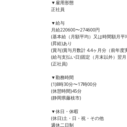
▼雇用形態
正社員
▼給与
月給220600〜274600円
(基本給（月額平均）又は時間額月平均労働
(昇給)あり
(賞与)賞与月数計 4.4ヶ月分（前年度
(給与支払い日)固定（月末以外）翌月
(正社員)
▼勤務時間
(1)8時30分〜17時00分
(休憩時間)45分
(静岡県藤枝市)
▼休日・休暇
(休日)土・日・祝・その他
週休二日制