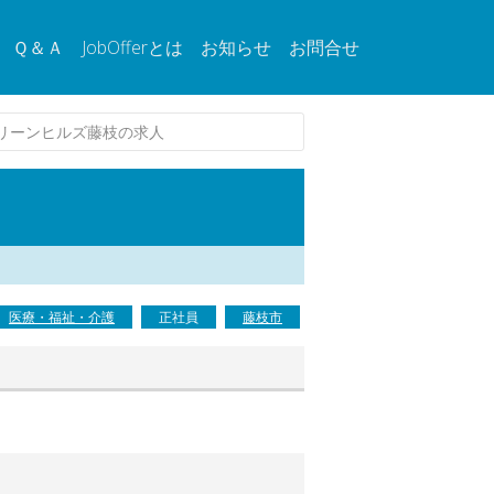
Ｑ＆Ａ
JobOfferとは
お知らせ
お問合せ
リーンヒルズ藤枝の求人
医療・福祉・介護
正社員
藤枝市