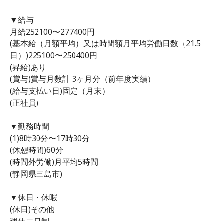
▼給与
月給252100〜277400円
(基本給（月額平均）又は時間額月平均労働日数（21.5
日）)225100〜250400円
(昇給)あり
(賞与)賞与月数計 3ヶ月分（前年度実績）
(給与支払い日)固定（月末）
(正社員)
▼勤務時間
(1)8時30分〜17時30分
(休憩時間)60分
(時間外労働)月平均5時間
(静岡県三島市)
▼休日・休暇
(休日)その他
週休二日制