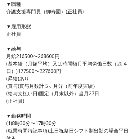
▼職種
介護支援専門員（御寿園）(正社員)
▼雇用形態
正社員
▼給与
月給216500〜268600円
(基本給（月額平均）又は時間額月平均労働日数（20.4
日）)177500〜227600円
(昇給)あり
(賞与)賞与月数計 5ヶ月分（前年度実績）
(給与支払い日)固定（月末以外）当月27日
(正社員)
▼勤務時間
(1)8時30分〜17時30分
(就業時間特記事項)土日祝祭日シフト制出勤の場合平日
休み