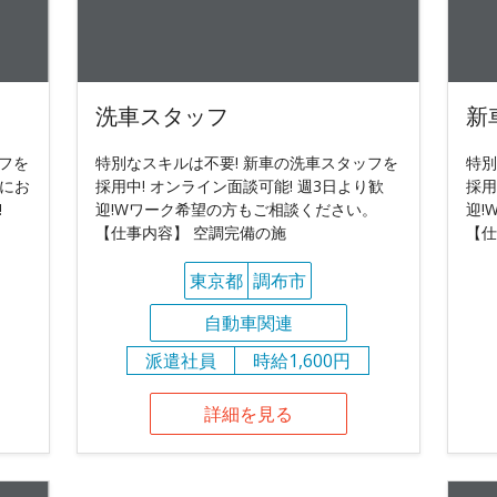
洗車スタッフ
新
フを
特別なスキルは不要! 新車の洗車スタッフを
特別
内にお
採用中! オンライン面談可能! 週3日より歓
採用
!
迎!Wワーク希望の方もご相談ください。
迎!
【仕事内容】 空調完備の施
【仕
東京都
調布市
自動車関連
派遣社員
時給1,600円
詳細を見る