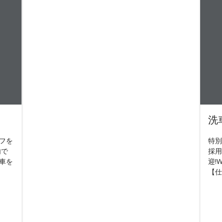
洗
フを
特別
内で
採用
車を
迎!
【仕