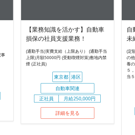
【業務知識を活かす】自動車
自
損保の社員支援業務！
未
(通勤手当)実費支給（上限あり） (通勤手当
(定
記事
上限)月額50000円 (受動喫煙対策)敷地内禁
の他
煙 (正社員)
養の
５，
東京都
港区
当５
自動車関連
正社員
月給250,000円
詳細を見る