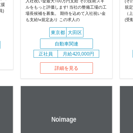
入社祝い金最大100万円支給 その技術スキ
(そ
支援
ルをもっと評価します! 当社の整備工場の工
規定
員)
場長候補を募集。 期待を込めて入社祝い金
（上
も支給!※規定あり この求人の
(受
東京都
大田区
自動車関連
正社員
月給420,000円
詳細を見る