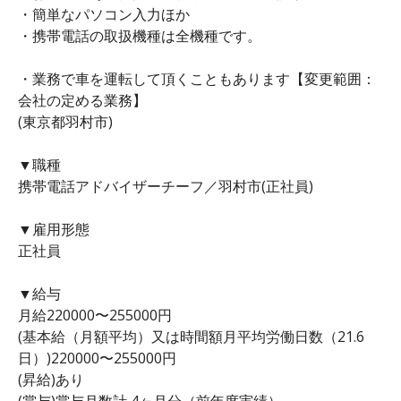
・簡単なパソコン入力ほか
・携帯電話の取扱機種は全機種です。
・業務で車を運転して頂くこともあります【変更範囲：
会社の定める業務】
(東京都羽村市)
▼職種
携帯電話アドバイザーチーフ／羽村市(正社員)
▼雇用形態
正社員
▼給与
月給220000〜255000円
(基本給（月額平均）又は時間額月平均労働日数（21.6
日）)220000〜255000円
(昇給)あり
(賞与)賞与月数計 4ヶ月分（前年度実績）