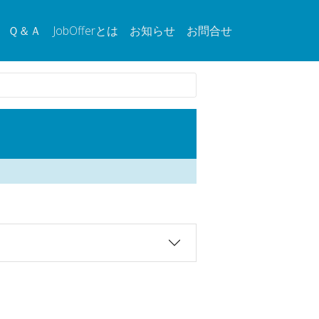
Ｑ＆Ａ
JobOfferとは
お知らせ
お問合せ