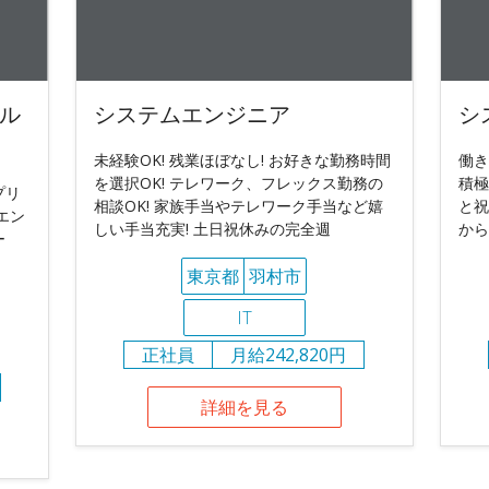
ル
システムエンジニア
シ
未経験OK! 残業ほぼなし! お好きな勤務時間
働き
を選択OK! テレワーク、フレックス勤務の
積極
プリ
相談OK! 家族手当やテレワーク手当など嬉
と祝
エン
しい手当充実! 土日祝休みの完全週
から
ー
東京都
羽村市
IT
正社員
月給242,820円
詳細を見る