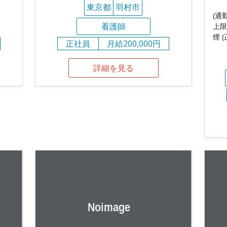
東京都
羽村市
(通
看護師
上限
煙 
正社員
月給200,000円
詳細を見る