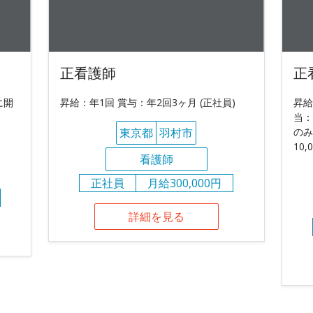
正看護師
正
に開
昇給：年1回 賞与：年2回3ヶ月 (正社員)
昇給
当：
東京都
羽村市
のみ
10,
看護師
正社員
月給300,000円
詳細を見る