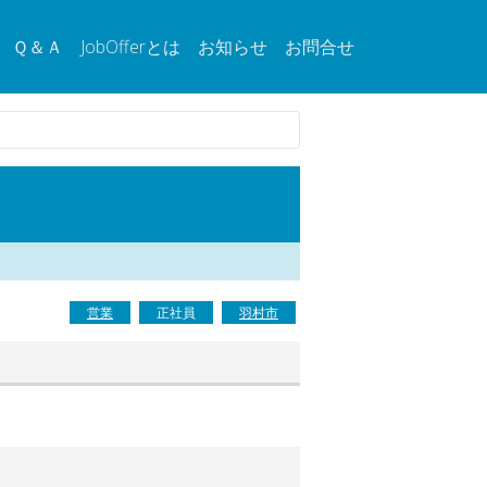
Ｑ＆Ａ
JobOfferとは
お知らせ
お問合せ
営業
正社員
羽村市