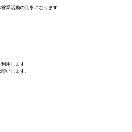
の営業活動の仕事になります
。
を利用します
お願いします。
」