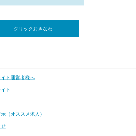
クリックおきなわ
サイト運営者様へ
サイト
表示（オススメ求人）
合せ