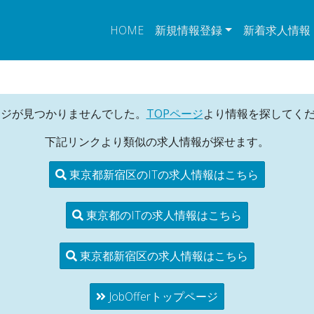
HOME
新規情報登録
新着求人情報
ージが見つかりませんでした。
TOPページ
より情報を探してく
下記リンクより類似の求人情報が探せます。
東京都新宿区のITの求人情報はこちら
東京都のITの求人情報はこちら
東京都新宿区の求人情報はこちら
JobOfferトップページ