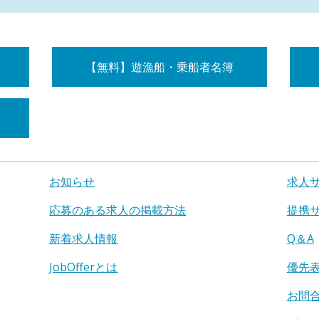
【無料】遊漁船・乗船者名簿
お知らせ
求人
応募のある求人の掲載方法
提携
新着求人情報
Q＆A
JobOfferとは
優先
お問