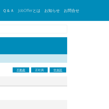
Ｑ＆Ａ
JobOfferとは
お知らせ
お問合せ
不動産
正社員
中央区