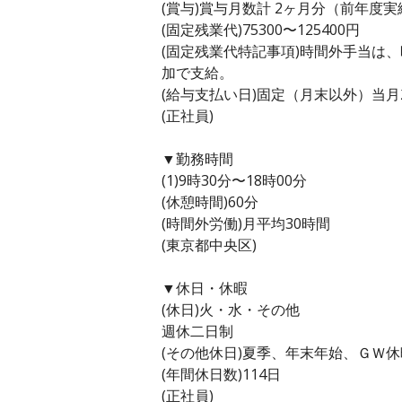
(賞与)賞与月数計 2ヶ月分（前年度実
(固定残業代)75300〜125400円
(固定残業代特記事項)時間外手当は
加で支給。
(給与支払い日)固定（月末以外）当月
(正社員)
▼勤務時間
(1)9時30分〜18時00分
(休憩時間)60分
(時間外労働)月平均30時間
(東京都中央区)
▼休日・休暇
(休日)火・水・その他
週休二日制
(その他休日)夏季、年末年始、ＧＷ
(年間休日数)114日
(正社員)