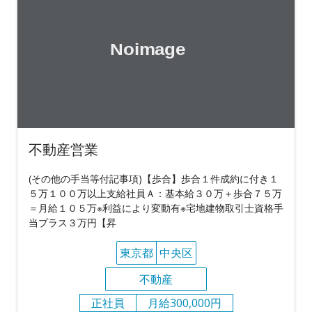
不動産営業
(その他の手当等付記事項)【歩合】歩合１件成約に付き１
５万１００万以上支給社員Ａ：基本給３０万＋歩合７５万
＝月給１０５万※利益により変動有※宅地建物取引士資格手
当プラス３万円【昇
東京都
中央区
不動産
正社員
月給300,000円