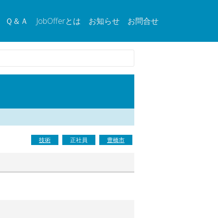
Ｑ＆Ａ
JobOfferとは
お知らせ
お問合せ
技術
正社員
豊橋市