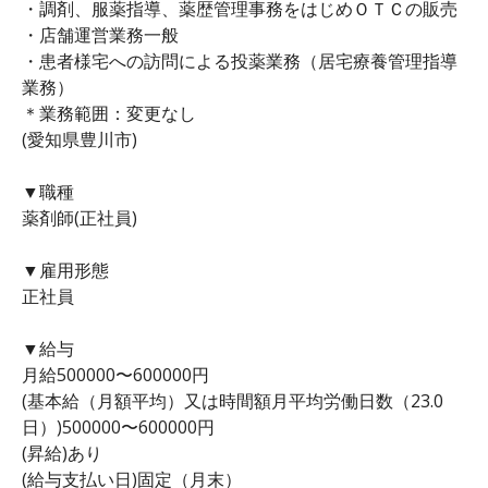
・調剤、服薬指導、薬歴管理事務をはじめＯＴＣの販売
・店舗運営業務一般
・患者様宅への訪問による投薬業務（居宅療養管理指導
業務）
＊業務範囲：変更なし
(愛知県豊川市)
▼職種
薬剤師(正社員)
▼雇用形態
正社員
▼給与
月給500000〜600000円
(基本給（月額平均）又は時間額月平均労働日数（23.0
日）)500000〜600000円
(昇給)あり
(給与支払い日)固定（月末）