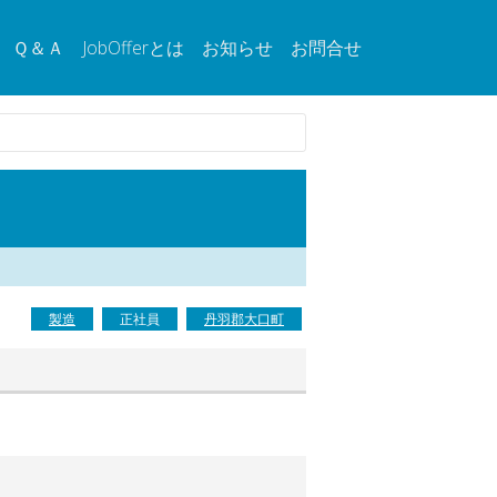
Ｑ＆Ａ
JobOfferとは
お知らせ
お問合せ
製造
正社員
丹羽郡大口町