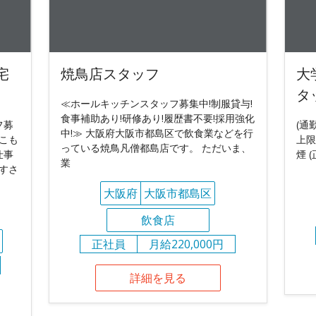
宅
焼鳥店スタッフ
大
タ
≪ホールキッチンスタッフ募集中!制服貸与!
食事補助あり!研修あり!履歴書不要!採用強化
フ募
(通
中!≫ 大阪府大阪市都島区で飲食業などを行
こも
上限
っている焼鳥凡僧都島店です。 ただいま、
仕事
煙 
業
すさ
大阪府
大阪市都島区
飲食店
正社員
月給220,000円
詳細を見る