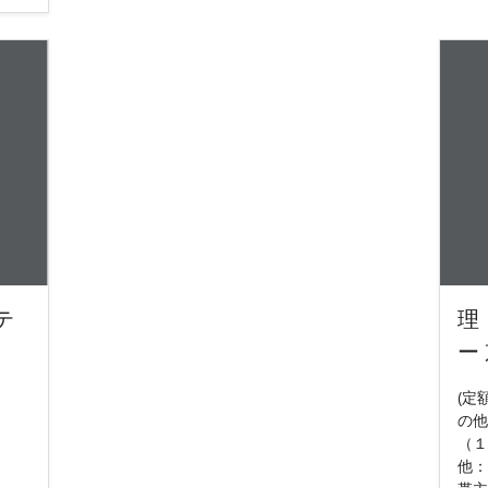
テ
理
ー
(定
の他
（１
他：