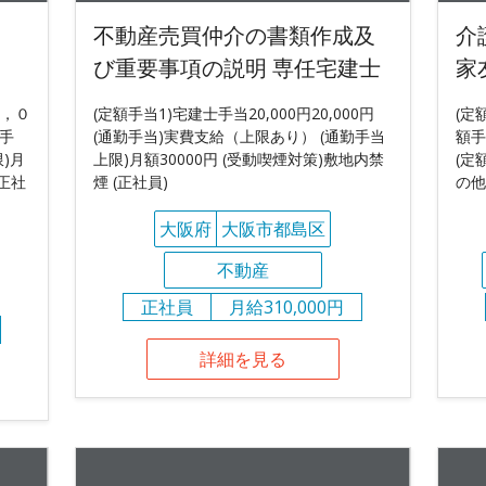
不動産売買仲介の書類作成及
介
び重要事項の説明 専任宅建士
家
５，０
(定額手当1)宅建士手当20,000円20,000円
(定
手
(通勤手当)実費支給（上限あり） (通勤手当
額手
)月
上限)月額30000円 (受動喫煙対策)敷地内禁
(定
(正社
煙 (正社員)
の他
大阪府
大阪市都島区
不動産
正社員
月給310,000円
詳細を見る