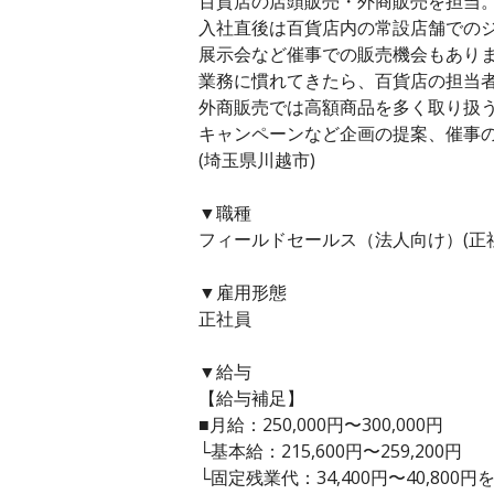
百貨店の店頭販売・外商販売を担当
入社直後は百貨店内の常設店舗での
展示会など催事での販売機会もあり
業務に慣れてきたら、百貨店の担当
外商販売では高額商品を多く取り扱
キャンペーンなど企画の提案、催事
(埼玉県川越市)
▼職種
フィールドセールス（法人向け）(正
▼雇用形態
正社員
▼給与
【給与補足】
■月給：250,000円〜300,000円
└基本給：215,600円〜259,200円
└固定残業代：34,400円〜40,80