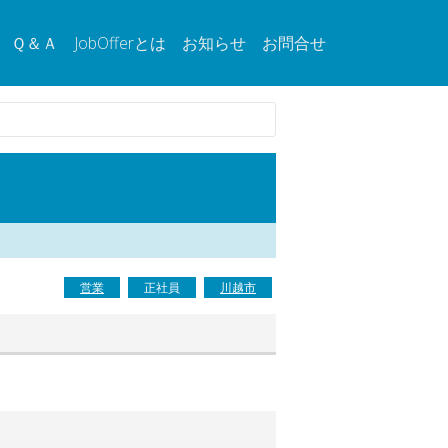
Ｑ＆Ａ
JobOfferとは
お知らせ
お問合せ
営業
正社員
川越市