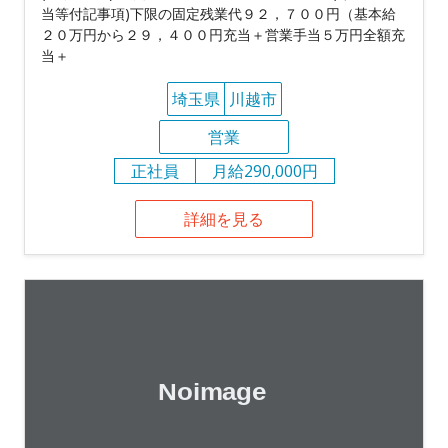
当等付記事項)下限の固定残業代９２，７００円（基本給
２０万円から２９，４００円充当＋営業手当５万円全額充
当＋
埼玉県
川越市
営業
正社員
月給290,000円
詳細を見る