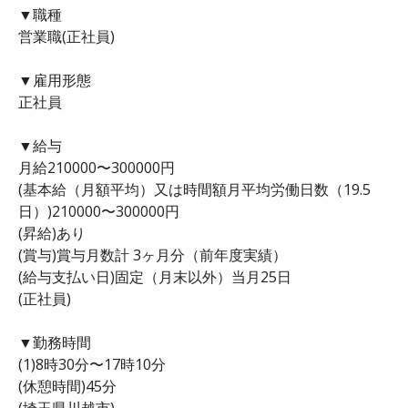
▼職種
営業職(正社員)
▼雇用形態
正社員
▼給与
月給210000〜300000円
(基本給（月額平均）又は時間額月平均労働日数（19.5
日）)210000〜300000円
(昇給)あり
(賞与)賞与月数計 3ヶ月分（前年度実績）
(給与支払い日)固定（月末以外）当月25日
(正社員)
▼勤務時間
(1)8時30分〜17時10分
(休憩時間)45分
(埼玉県川越市)