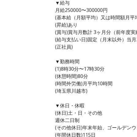
▼給与
月給250000〜300000円
(基本給（月額平均）又は時間額月平均労働
(昇給)あり
(賞与)賞与月数計 3ヶ月分（前年度実
(給与支払い日)固定（月末以外）当月
(正社員)
▼勤務時間
(1)8時30分〜17時30分
(休憩時間)80分
(時間外労働)月平均10時間
(埼玉県川越市)
▼休日・休暇
(休日)土・日・その他
週休二日制
(その他休日)年末年始、ゴールデン
(年間休日数)115日