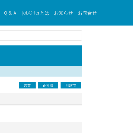
Ｑ＆Ａ
JobOfferとは
お知らせ
お問合せ
営業
正社員
川越市