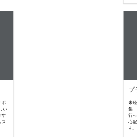
プ
サポ
未経
しい
集!
ます
行っ
らス
心配
ん。