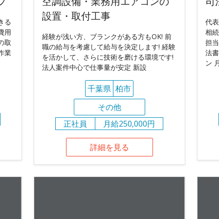
フ
空調設備・業務用エアコンの
司
設置・取付工事
きる
代表
費用
相続
経験が浅い方、ブランクがある方もOK! 前
の取
担当
職の給与を考慮して給与を決定します! 経験
作業
法書
を活かして、さらに技術を磨ける環境です!
ン 
法人案件中心で仕事量が安定 新設
千葉県
柏市
その他
正社員
月給250,000円
詳細を見る