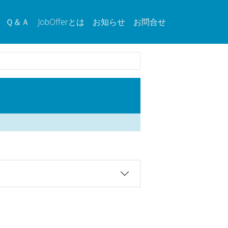
Ｑ＆Ａ
JobOfferとは
お知らせ
お問合せ