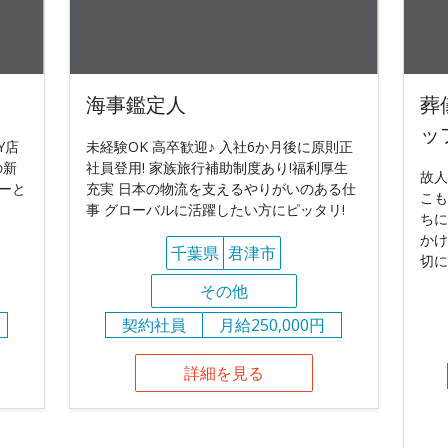
海事鑑定人
葬
ッ
Y店
未経験OK 高卒歓迎♪ 入社6か月後に原則正
の新
社員登用! 家族旅行補助制度あり!福利厚生
故人
ーと
充実 日本の物流を支えるやりがいのある仕
こも
事 グローバルに活躍したい方にピッタリ!
ちに
かけ
千葉県
君津市
切に
その他
契約社員
月給250,000円
詳細を見る