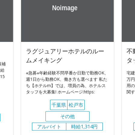
ラグジュアリーホテルのルー
不
ムメイキング
タ
候補
月給
※急募※年齢経験不問早番か日勤で勤務OK、
宅建
15
週1日から勤務OK、働き方も選べます 私た
万円
ち【ホテルm】では、増員の為、ホテルス
用の
タッフを大募集! ホームページ:https:
関す
千葉県
松戸市
その他
アルバイト
時給1,314円